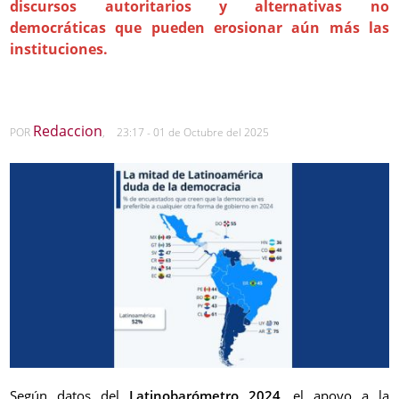
discursos autoritarios y alternativas no
democráticas que pueden erosionar aún más las
instituciones.
Redaccion
POR
,
23:17 - 01 de Octubre del 2025
Según datos del
Latinobarómetro 2024
, el apoyo a la