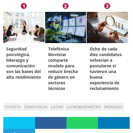
1
2
3
Seguridad
Telefónica
Ocho de cada
psicológica,
Movistar
diez candidatos
liderazgo y
comparte
volverían a
comunicación
modelo para
postularse si
son las bases del
reducir brecha
tuvieron una
alto rendimiento
de género en
buena
sectores
experiencia de
técnicos
reclutamiento
STATISTA
DEMOCRACIA
LATAM
LATINOBARÓMETRO
PROMEDIO