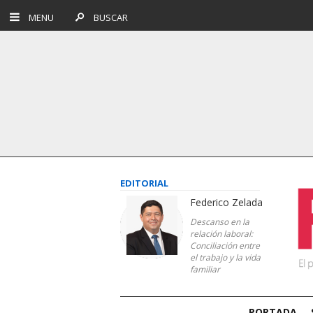
MENU
BUSCAR
EDITORIAL
Federico Zelada
Descanso en la
relación laboral:
Conciliación entre
el trabajo y la vida
familiar
PORTADA