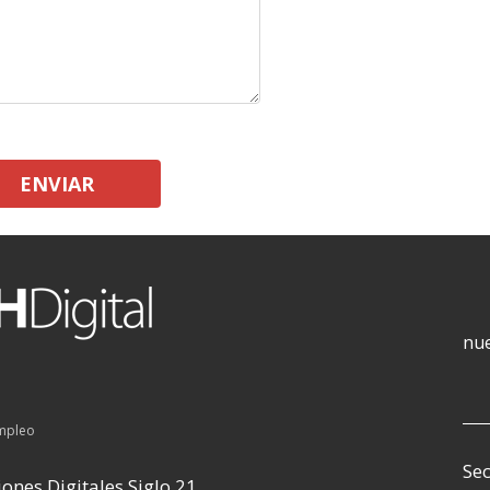
ENVIAR
nue
empleo
Sec
ones Digitales Siglo 21