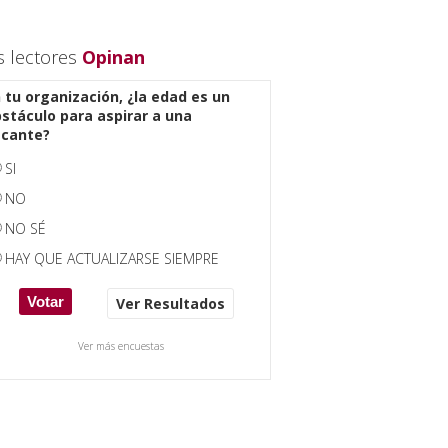
s lectores
Opinan
 tu organización, ¿la edad es un
stáculo para aspirar a una
acante?
SI
NO
NO SÉ
HAY QUE ACTUALIZARSE SIEMPRE
Ver Resultados
Ver más encuestas