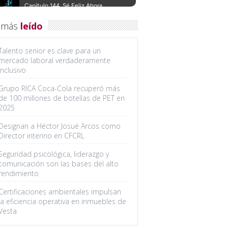
 más
leído
Talento senior es clave para un
mercado laboral verdaderamente
inclusivo
Grupo RICA Coca-Cola recuperó más
de 100 millones de botellas de PET en
2025
Designan a Héctor Josué Arcos como
Director interino en CFCRL
Seguridad psicológica, liderazgo y
comunicación son las bases del alto
rendimiento
Certificaciones ambientales impulsan
la eficiencia operativa en inmuebles de
Vesta