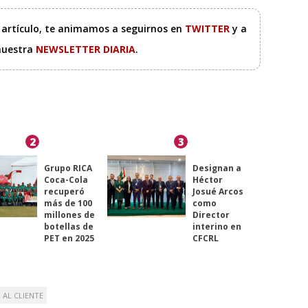
e artículo, te animamos a seguirnos en
TWITTER
y a
 nuestra
NEWSLETTER DIARIA
.
2
3
Grupo RICA
Designan a
Coca-Cola
Héctor
recuperó
Josué Arcos
más de 100
como
millones de
Director
botellas de
interino en
PET en 2025
CFCRL
 AL CLIENTE