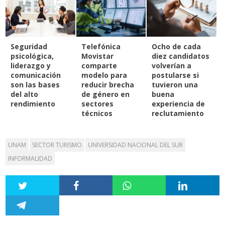
Seguridad
Telefónica
Ocho de cada
psicológica,
Movistar
diez candidatos
liderazgo y
comparte
volverían a
comunicación
modelo para
postularse si
son las bases
reducir brecha
tuvieron una
del alto
de género en
buena
rendimiento
sectores
experiencia de
técnicos
reclutamiento
UNAM
SECTOR TURISMO
UNIVERSIDAD NACIONAL DEL SUR
INFORMALIDAD