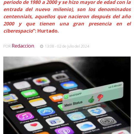
periodo de 1980 a 2000 y se hizo mayor de edad con la
entrada del nuevo milenio), son los denominados
centennials, aquellos que nacieron después del año
2000 y que tienen una gran presencia en el
ciberespacio
”: Hurtado.
Redaccion
POR
,
13:08 - 02 de Julio del 2024