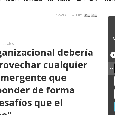
TAMAÑO DE LA LETRA
peciales.
ganizacional debería
rovechar cualquier
 emergente que
ponder de forma
esafíos que el