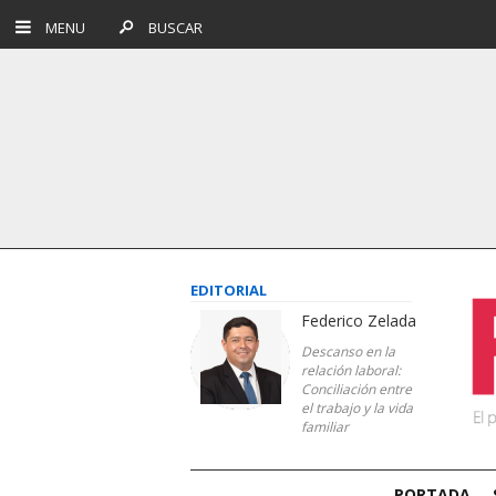
MENU
BUSCAR
EDITORIAL
Federico Zelada
Descanso en la
relación laboral:
Conciliación entre
el trabajo y la vida
familiar
PORTADA