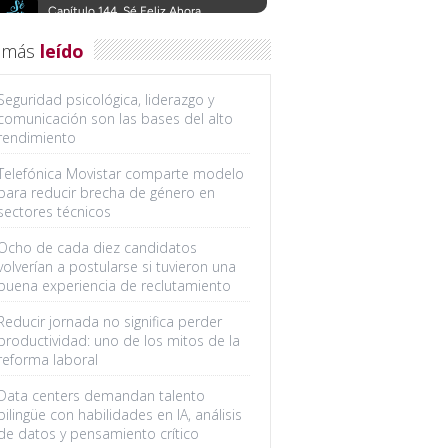
 más
leído
Seguridad psicológica, liderazgo y
comunicación son las bases del alto
rendimiento
Telefónica Movistar comparte modelo
para reducir brecha de género en
sectores técnicos
Ocho de cada diez candidatos
volverían a postularse si tuvieron una
buena experiencia de reclutamiento
Reducir jornada no significa perder
productividad: uno de los mitos de la
reforma laboral
Data centers demandan talento
bilingüe con habilidades en IA, análisis
de datos y pensamiento crítico