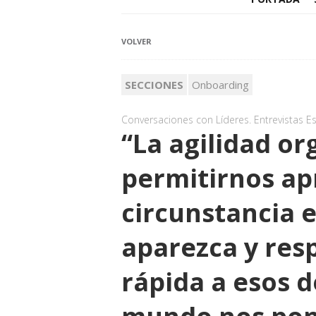
VOLVER
SECCIONES
Onboarding
Conversaciones con Líderes. Entrevistas Es
“La agilidad or
permitirnos ap
circunstancia
aparezca y res
rápida a esos d