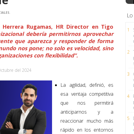
ne"
IALES.
Lo
e Herrera Rugamas, HR Director en Tigo
1
nizacional debería permitirnos aprovechar
gente que aparezca y responder de forma
mundo nos pone; no solo es velocidad, sino
2
anizaciones con flexibilidad”.
Octubre del 2024
3
La agilidad, definió, es
esa ventaja competitiva
4
que nos permitirá
anticiparnos y a
5
reaccionar mucho más
rápido en los entornos