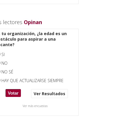
s lectores
Opinan
 tu organización, ¿la edad es un
stáculo para aspirar a una
acante?
SI
NO
NO SÉ
HAY QUE ACTUALIZARSE SIEMPRE
Ver Resultados
Ver más encuestas