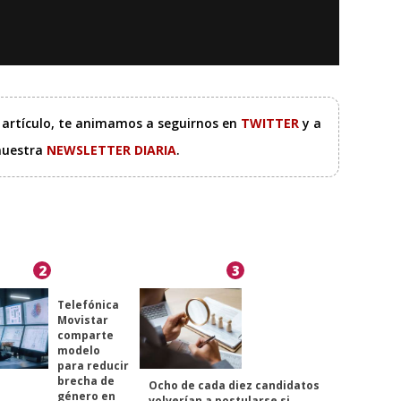
e artículo, te animamos a seguirnos en
TWITTER
y a
 nuestra
NEWSLETTER DIARIA
.
2
3
Telefónica
Movistar
comparte
modelo
para reducir
brecha de
Ocho de cada diez candidatos
género en
volverían a postularse si