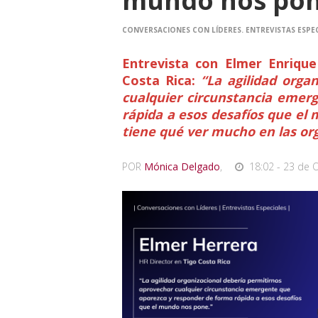
mundo nos po
CONVERSACIONES CON LÍDERES. ENTREVISTAS ESPEC
Entrevista con Elmer Enriqu
Costa Rica:
“La agilidad orga
cualquier circunstancia emer
rápida a esos desafíos que el 
tiene qué ver mucho en las org
POR
Mónica Delgado
,
18:02 - 23 de 