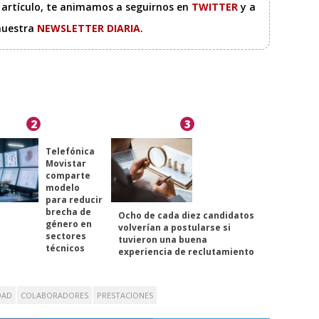
e artículo, te animamos a seguirnos en
TWITTER
y a
 nuestra
NEWSLETTER DIARIA
.
2
3
Telefónica
Movistar
comparte
modelo
para reducir
brecha de
Ocho de cada diez candidatos
género en
volverían a postularse si
sectores
tuvieron una buena
técnicos
experiencia de reclutamiento
DAD
COLABORADORES
PRESTACIONES