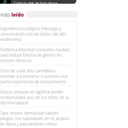
 más
leído
Seguridad psicológica, liderazgo y
comunicación son las bases del alto
rendimiento
Telefónica Movistar comparte modelo
para reducir brecha de género en
sectores técnicos
Ocho de cada diez candidatos
volverían a postularse si tuvieron una
buena experiencia de reclutamiento
Reducir jornada no significa perder
productividad: uno de los mitos de la
reforma laboral
Data centers demandan talento
bilingüe con habilidades en IA, análisis
de datos y pensamiento crítico