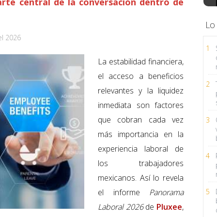
te central de la conversación dentro de
Lo
el 2026
1
La estabilidad financiera,
el acceso a beneficios
2
relevantes y la liquidez
inmediata son factores
que cobran cada vez
3
más importancia en la
experiencia laboral de
4
los trabajadores
mexicanos. Así lo revela
el informe
Panorama
5
Laboral 2026
de
Pluxee
,