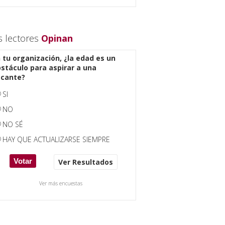
s lectores
Opinan
 tu organización, ¿la edad es un
stáculo para aspirar a una
acante?
SI
NO
NO SÉ
HAY QUE ACTUALIZARSE SIEMPRE
Ver Resultados
Ver más encuestas