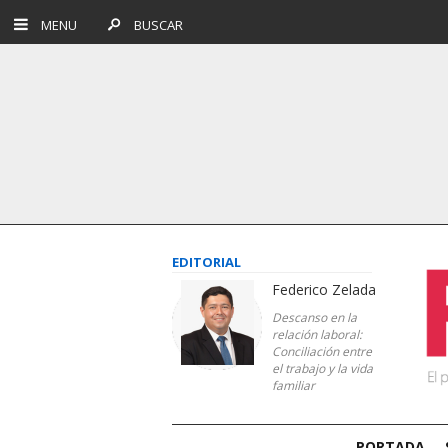
MENU
BUSCAR
EDITORIAL
Federico Zelada
Descanso en la
relación laboral:
Conciliación entre
el trabajo y la vida
familiar
PORTADA