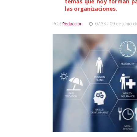
temas que hoy forman par
las organizaciones.
POR
Redaccion
,
07:33 - 09 de Junio d