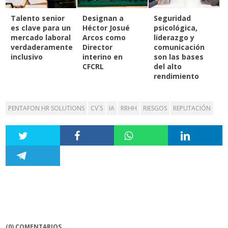
Talento senior
Designan a
Seguridad
es clave para un
Héctor Josué
psicológica,
mercado laboral
Arcos como
liderazgo y
verdaderamente
Director
comunicación
inclusivo
interino en
son las bases
CFCRL
del alto
rendimiento
PENTAFON HR SOLUTIONS
CV´S
IA
RRHH
RIESGOS
REPUTACIÓN
(0) COMENTARIOS