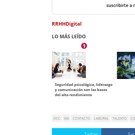
suscribirte a
RRHHDigital
LO MÁS LEÍDO
1
Seguridad psicológica, liderazgo
y comunicación son las bases
del alto rendimiento
OCC
WA
CONTACTO
LABORAL
TALENTO
CO
Twitter
Fa