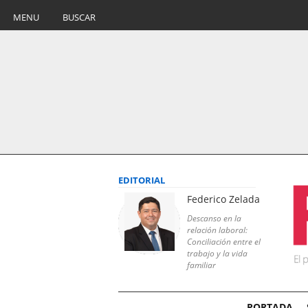
MENU
BUSCAR
EDITORIAL
Federico Zelada
Descanso en la
relación laboral:
Conciliación entre el
trabajo y la vida
familiar
PORTADA