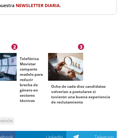
 nuestra
NEWSLETTER DIARIA
.
2
3
Telefónica
Movistar
comparte
modelo para
reducir
brecha de
Ocho de cada diez candidatos
género en
volverían a postularse si
sectores
tuvieron una buena experiencia
técnicos
de reclutamiento
NEXIÓN
cebook
Linkedin
Telegram