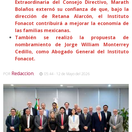
Extraordinaria del Consejo Directivo, Marath
Bolaños externó su confianza de que, bajo la
dirección de Retana Alarcón, el Instituto
Fonacot contribuirá a mejorar la economía de
las familias mexicanas.
También se realizó la propuesta de
nombramiento de Jorge William Monterrey
Cedillo, como Abogado General del Instituto
Fonacot.
Redaccion
POR
,
05:44 - 12 de Mayo del 2026