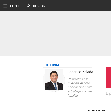
MENU
BUSCAR
EDITORIAL
Federico Zelada
Descanso en la
relación laboral:
Conciliación entre
el trabajo y la vida
familiar
PORTADA