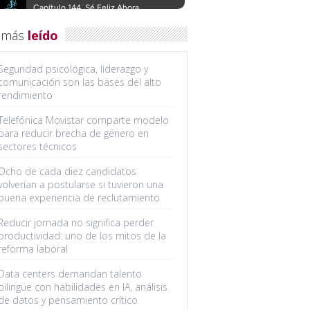
 más
leído
Seguridad psicológica, liderazgo y
comunicación son las bases del alto
rendimiento
Telefónica Movistar comparte modelo
para reducir brecha de género en
sectores técnicos
Ocho de cada diez candidatos
volverían a postularse si tuvieron una
buena experiencia de reclutamiento
Reducir jornada no significa perder
productividad: uno de los mitos de la
reforma laboral
Data centers demandan talento
bilingüe con habilidades en IA, análisis
de datos y pensamiento crítico