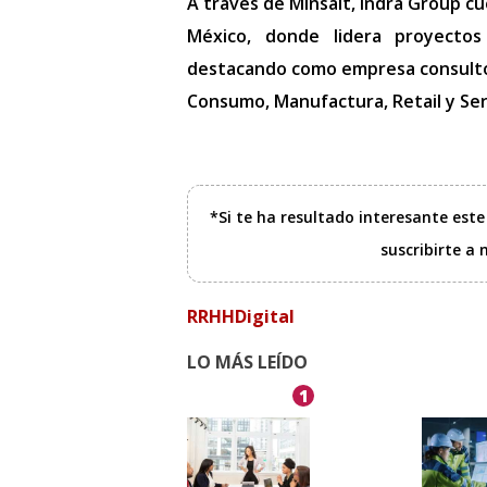
A través de Minsait, Indra Group c
México, donde lidera proyectos 
destacando como empresa consultor
Consumo, Manufactura, Retail y Serv
*Si te ha resultado interesante est
suscribirte a
RRHHDigital
LO MÁS LEÍDO
1