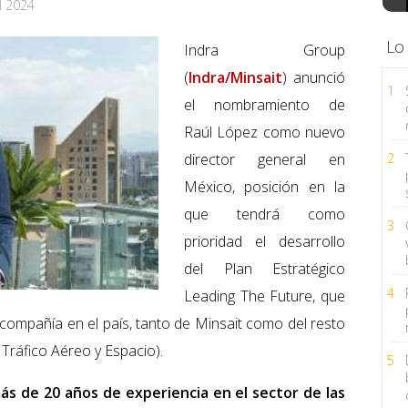
l 2024
Lo
Indra Group
(
Indra/Minsait
) anunció
1
el nombramiento de
Raúl López como nuevo
director general en
2
México, posición en la
que tendrá como
3
prioridad el desarrollo
del Plan Estratégico
4
Leading The Future, que
 compañía en el país, tanto de Minsait como del resto
Tráfico Aéreo y Espacio).
5
ás de 20 años de experiencia en el sector de las