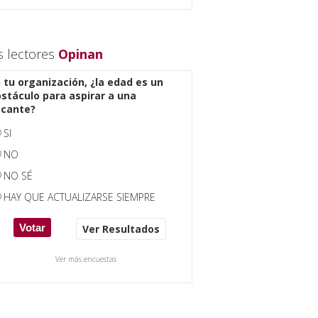
s lectores
Opinan
 tu organización, ¿la edad es un
stáculo para aspirar a una
acante?
SI
NO
NO SÉ
HAY QUE ACTUALIZARSE SIEMPRE
Ver Resultados
Ver más encuestas