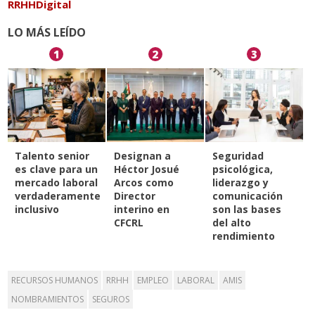
RRHHDigital
LO MÁS LEÍDO
1
2
3
Talento senior
Designan a
Seguridad
es clave para un
Héctor Josué
psicológica,
mercado laboral
Arcos como
liderazgo y
verdaderamente
Director
comunicación
inclusivo
interino en
son las bases
CFCRL
del alto
rendimiento
RECURSOS HUMANOS
RRHH
EMPLEO
LABORAL
AMIS
NOMBRAMIENTOS
SEGUROS