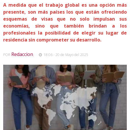
A medida que el trabajo global es una opción más
presente, son más países los que están ofreciendo
esquemas de visas que no solo impulsan sus
economías, sino que también brindan a los
profesionales la posibilidad de elegir su lugar de
residencia sin comprometer su desarrollo.
Redaccion
POR
,
18:06 - 20 de Mayo del 2025