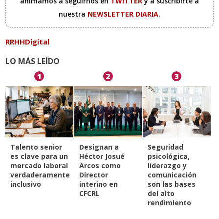
animamos a seguirnos en
TWITTER
y a suscribirte a
nuestra
NEWSLETTER DIARIA
.
RRHHDigital
LO MÁS LEÍDO
1
2
3
Talento senior
Designan a
Seguridad
es clave para un
Héctor Josué
psicológica,
mercado laboral
Arcos como
liderazgo y
verdaderamente
Director
comunicación
inclusivo
interino en
son las bases
CFCRL
del alto
rendimiento