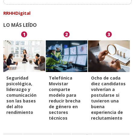
RRHHDigital
LO MÁS LEÍDO
1
2
3
Seguridad
Telefónica
Ocho de cada
psicológica,
Movistar
diez candidatos
liderazgo y
comparte
volverían a
comunicación
modelo para
postularse si
son las bases
reducir brecha
tuvieron una
del alto
de género en
buena
rendimiento
sectores
experiencia de
técnicos
reclutamiento