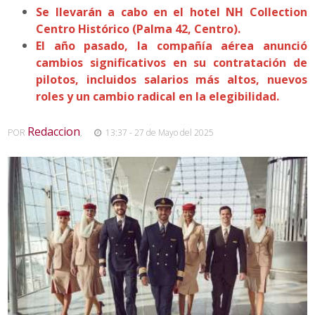
Se llevarán a cabo en el hotel NH Collection
Centro Histórico (Palma 42, Centro).
El año pasado, la compañía aérea anunció
cambios significativos en su contratación de
pilotos, incluidos salarios más altos, nuevos
roles y un cambio radical en la elegibilidad.
Redaccion
POR
,
13:37 - 27 de Mayo del 2025