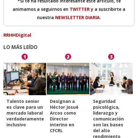
*Si te ha resultado interesante este artículo, te
animamos a seguirnos en
TWITTER
y a suscribirte a
nuestra
NEWSLETTER DIARIA
.
RRHHDigital
LO MÁS LEÍDO
1
2
3
Talento senior
Designan a
Seguridad
es clave para un
Héctor Josué
psicológica,
mercado laboral
Arcos como
liderazgo y
verdaderamente
Director
comunicación
inclusivo
interino en
son las bases
CFCRL
del alto
rendimiento