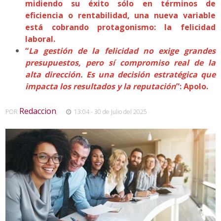
midiendo su éxito sólo en términos de
eficiencia o rentabilidad, una nueva variable
está cobrando protagonismo: la felicidad
laboral.
“
La gestión de la felicidad no exige grandes
presupuestos, pero sí compromiso real de la
alta dirección. Es una decisión estratégica que
impacta los resultados y la reputación
”: Apolo.
Redaccion
POR
,
13:04 - 30 de Julio del 2025