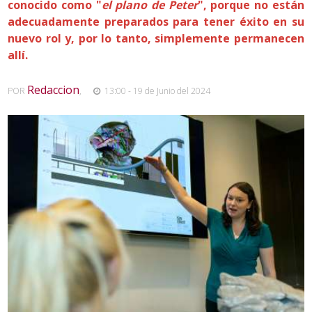
conocido como "
el plano de Peter
", porque no están
adecuadamente preparados para tener éxito en su
nuevo rol y, por lo tanto, simplemente permanecen
allí.
Redaccion
POR
,
13:00 - 19 de Junio del 2024