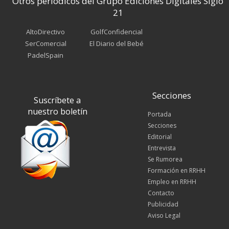
Otros periódicos del Grupo Ediciones Digitales Siglo
21
AltoDirectivo
GolfConfidencial
SerComercial
El Diario del Bebé
PadelSpain
Secciones
Suscríbete a
nuestro boletín
Portada
Secciones
Editorial
Entrevista
Se Rumorea
Formación en RRHH
Empleo en RRHH
Contacto
Publicidad
Aviso Legal