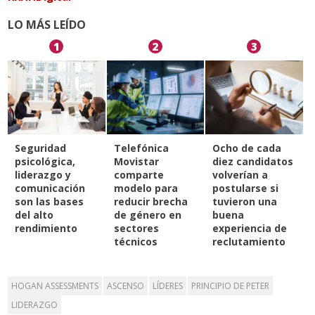
LO MÁS LEÍDO
1
2
3
Seguridad
Telefónica
Ocho de cada
psicológica,
Movistar
diez candidatos
liderazgo y
comparte
volverían a
comunicación
modelo para
postularse si
son las bases
reducir brecha
tuvieron una
del alto
de género en
buena
rendimiento
sectores
experiencia de
técnicos
reclutamiento
HOGAN ASSESSMENTS
ASCENSO
LÍDERES
PRINCIPIO DE PETER
LIDERAZGO