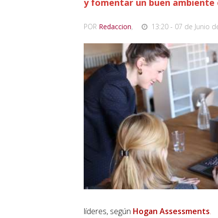
y fomentar un buen ambiente 
POR
Redaccion
,
13:20 - 07 de Junio d
líderes, según
Hogan Assessments
.