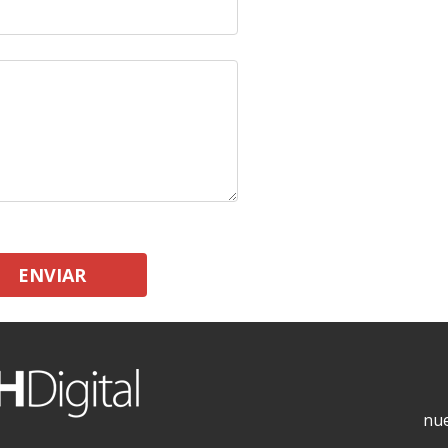
ENVIAR
nue