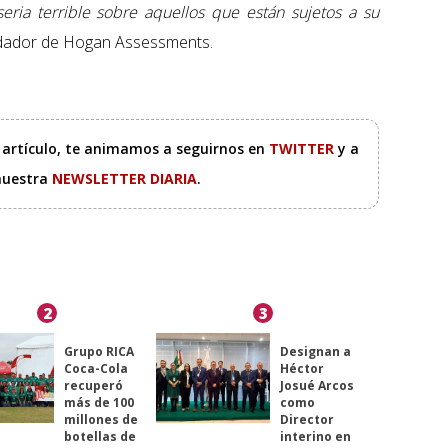
eria terrible sobre aquellos que están sujetos a su
undador de Hogan Assessments.
e artículo, te animamos a seguirnos en
TWITTER
y a
 nuestra
NEWSLETTER DIARIA
.
2
3
Grupo RICA
Designan a
Coca-Cola
Héctor
recuperó
Josué Arcos
más de 100
como
millones de
Director
botellas de
interino en