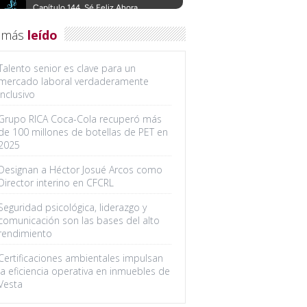
 más
leído
Talento senior es clave para un
mercado laboral verdaderamente
inclusivo
Grupo RICA Coca-Cola recuperó más
de 100 millones de botellas de PET en
2025
Designan a Héctor Josué Arcos como
Director interino en CFCRL
Seguridad psicológica, liderazgo y
comunicación son las bases del alto
rendimiento
Certificaciones ambientales impulsan
la eficiencia operativa en inmuebles de
Vesta