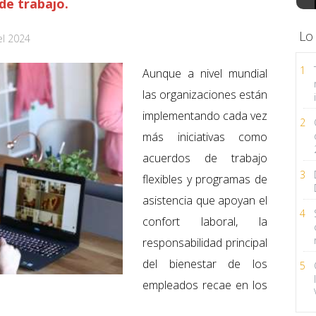
de trabajo.
Lo
el 2024
1
Aunque a nivel mundial
las organizaciones están
implementando cada vez
2
más iniciativas como
acuerdos de trabajo
3
flexibles y programas de
asistencia que apoyan el
4
confort laboral, la
responsabilidad principal
del bienestar de los
5
empleados recae en los