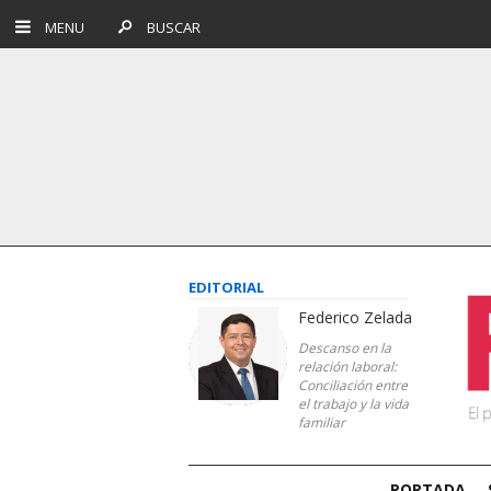
MENU
BUSCAR
EDITORIAL
Federico Zelada
Descanso en la
relación laboral:
Conciliación entre
el trabajo y la vida
familiar
PORTADA