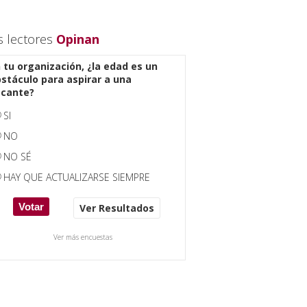
s lectores
Opinan
 tu organización, ¿la edad es un
stáculo para aspirar a una
acante?
SI
NO
NO SÉ
HAY QUE ACTUALIZARSE SIEMPRE
Ver Resultados
Ver más encuestas