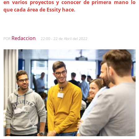
en varios proyectos y conocer de primera mano lo
que cada área de Essity hace.
Redaccion
POR
,
22:00 - 22 de Abril del 2022