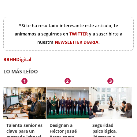
*Si te ha resultado interesante este artículo, te
animamos a seguirnos en
TWITTER
y a suscribirte a
nuestra
NEWSLETTER DIARIA
.
RRHHDigital
LO MÁS LEÍDO
1
2
3
Talento senior es
Designan a
Seguridad
clave para un
Héctor Josué
psicológica,
mercado laboral
Arcos como
liderazgo y