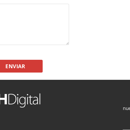
ENVIAR
nue