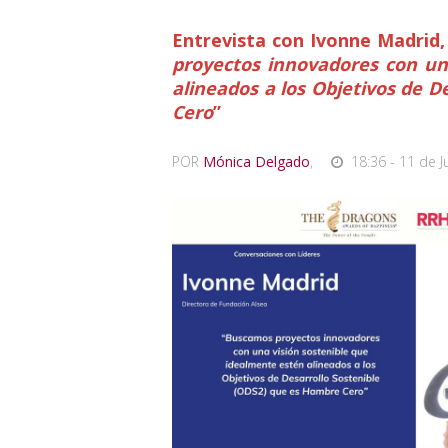
Entrevista con Ivonne Madrid,
proyectos innovadores con un
alineados a los Objetivos de 
Cero
”
POR
Mónica Delgado
,
18:36 - 11 de J