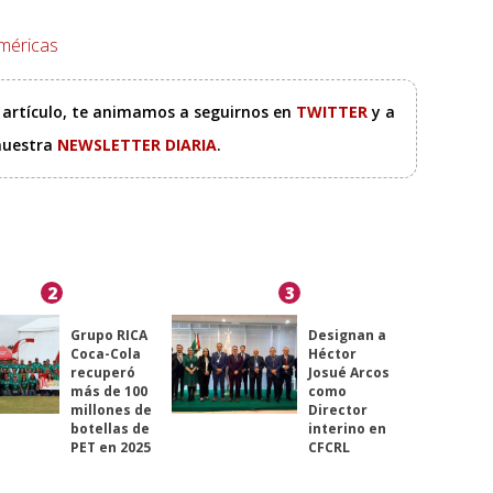
méricas
e artículo, te animamos a seguirnos en
TWITTER
y a
 nuestra
NEWSLETTER DIARIA
.
2
3
Grupo RICA
Designan a
Coca-Cola
Héctor
recuperó
Josué Arcos
más de 100
como
millones de
Director
botellas de
interino en
PET en 2025
CFCRL