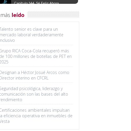
 más
leído
Talento senior es clave para un
mercado laboral verdaderamente
inclusivo
Grupo RICA Coca-Cola recuperó más
de 100 millones de botellas de PET en
2025
Designan a Héctor Josué Arcos como
Director interino en CFCRL
Seguridad psicológica, liderazgo y
comunicación son las bases del alto
rendimiento
Certificaciones ambientales impulsan
la eficiencia operativa en inmuebles de
Vesta