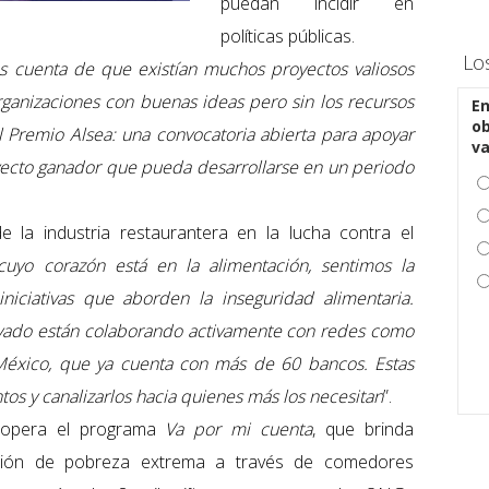
puedan incidir en
políticas públicas.
Lo
s cuenta de que existían muchos proyectos valiosos
rganizaciones con buenas ideas pero sin los recursos
En
ob
el Premio Alsea: una convocatoria abierta para apoyar
v
yecto ganador que pueda desarrollarse en un periodo
e la industria restaurantera en la lucha contra el
uyo corazón está en la alimentación, sentimos la
niciativas que aborden la inseguridad alimentaria.
vado están colaborando activamente con redes como
México, que ya cuenta con más de 60 bancos. Estas
tos y canalizarlos hacia quienes más los necesitan
”.
 opera el programa
Va por mi cuenta
, que brinda
ación de pobreza extrema a través de comedores