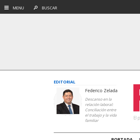
MENU
BUSCAR
EDITORIAL
Federico Zelada
Descanso en la
relación laboral:
Conciliación entre
el trabajo y la vida
familiar
PORTADA