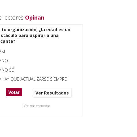
s lectores
Opinan
 tu organización, ¿la edad es un
stáculo para aspirar a una
acante?
SI
NO
NO SÉ
HAY QUE ACTUALIZARSE SIEMPRE
Ver Resultados
Ver más encuestas