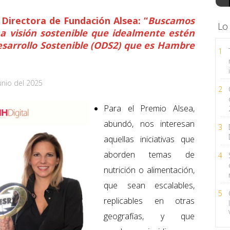
 Directora de Fundación Alsea: “
Buscamos
Lo
a visión sostenible que idealmente estén
Desarrollo Sostenible (ODS2) que es Hambre
1
unio del 2025
2
Para el Premio Alsea,
abundó, nos interesan
3
aquellas iniciativas que
aborden temas de
4
nutrición o alimentación,
que sean escalables,
5
replicables en otras
geografías, y que