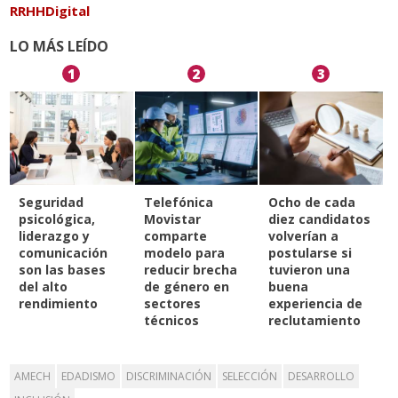
RRHHDigital
LO MÁS LEÍDO
1
2
3
Seguridad
Telefónica
Ocho de cada
psicológica,
Movistar
diez candidatos
liderazgo y
comparte
volverían a
comunicación
modelo para
postularse si
son las bases
reducir brecha
tuvieron una
del alto
de género en
buena
rendimiento
sectores
experiencia de
técnicos
reclutamiento
AMECH
EDADISMO
DISCRIMINACIÓN
SELECCIÓN
DESARROLLO