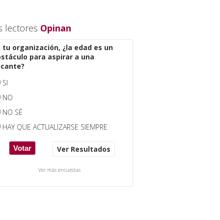
s lectores
Opinan
 tu organización, ¿la edad es un
stáculo para aspirar a una
acante?
SI
NO
NO SÉ
HAY QUE ACTUALIZARSE SIEMPRE
Ver Resultados
Ver más encuestas