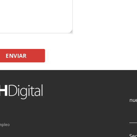
ENVIAR
nue
empleo
Sec