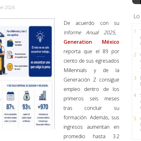
el 2026
Lo
De acuerdo con su
1
Informe Anual 2025,
Generation México
reporta que el 89 por
2
ciento de sus egresados
Millennials y de la
3
Generación Z consigue
empleo dentro de los
4
primeros seis meses
tras concluir su
formación. Además, sus
5
ingresos aumentan en
promedio hasta 3.2