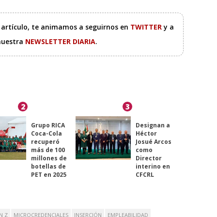
e artículo, te animamos a seguirnos en
TWITTER
y a
 nuestra
NEWSLETTER DIARIA
.
2
3
Grupo RICA
Designan a
Coca-Cola
Héctor
recuperó
Josué Arcos
más de 100
como
millones de
Director
botellas de
interino en
PET en 2025
CFCRL
N Z
MICROCREDENCIALES
INSERCIÓN
EMPLEABILIDAD