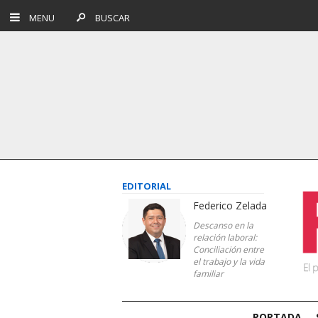
MENU
BUSCAR
EDITORIAL
Federico Zelada
Descanso en la
relación laboral:
Conciliación entre
el trabajo y la vida
familiar
PORTADA