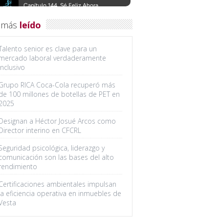
 más
leído
Talento senior es clave para un
mercado laboral verdaderamente
inclusivo
Grupo RICA Coca-Cola recuperó más
de 100 millones de botellas de PET en
2025
Designan a Héctor Josué Arcos como
Director interino en CFCRL
Seguridad psicológica, liderazgo y
comunicación son las bases del alto
rendimiento
Certificaciones ambientales impulsan
la eficiencia operativa en inmuebles de
Vesta