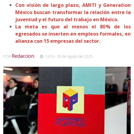
Con visión de largo plazo, AMITI y Generation
México buscan transformar la relación entre la
juventud y el futuro del trabajo en México.
La meta es que al menos el 80 % de los
egresados se inserten en empleos formales, en
alianza con 15 empresas del sector.
Redaccion
POR
,
13:03 - 29 de Agosto del 2025