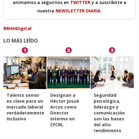
animamos a seguirnos en
TWITTER
y a suscribirte a
nuestra
NEWSLETTER DIARIA
.
RRHHDigital
LO MÁS LEÍDO
1
2
3
Talento senior
Designan a
Seguridad
es clave para un
Héctor Josué
psicológica,
mercado laboral
Arcos como
liderazgo y
verdaderamente
Director
comunicación
inclusivo
interino en
son las bases
CFCRL
del alto
rendimiento