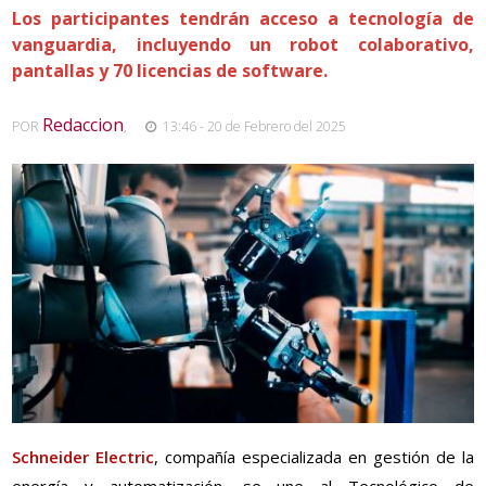
Los participantes tendrán acceso a tecnología de
vanguardia, incluyendo un robot colaborativo,
pantallas y 70 licencias de software.
Redaccion
POR
,
13:46 - 20 de Febrero del 2025
Schneider Electric
, compañía especializada en gestión de la