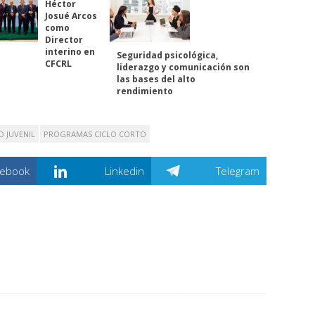
Héctor
Josué Arcos
como
Director
interino en
Seguridad psicológica,
CFCRL
liderazgo y comunicación son
las bases del alto
rendimiento
D JUVENIL
PROGRAMAS CICLO CORTO
cebook
Linkedin
Telegram