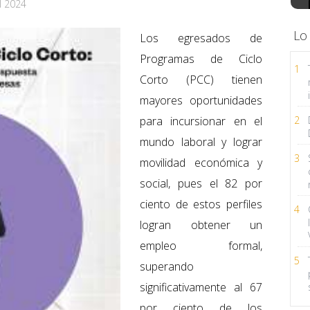
l 2024
Lo
Los egresados de
Programas de Ciclo
1
Corto (PCC) tienen
mayores oportunidades
para incursionar en el
2
mundo laboral y lograr
3
movilidad económica y
social, pues el 82 por
ciento de estos perfiles
4
logran obtener un
empleo formal,
5
superando
significativamente al 67
por ciento de los