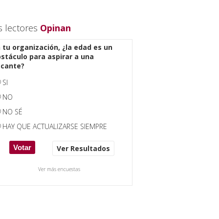
s lectores
Opinan
 tu organización, ¿la edad es un
stáculo para aspirar a una
acante?
SI
NO
NO SÉ
HAY QUE ACTUALIZARSE SIEMPRE
Ver Resultados
Ver más encuestas