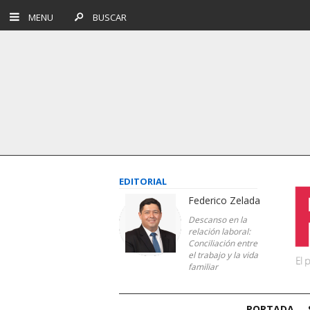
MENU
BUSCAR
EDITORIAL
Federico Zelada
Descanso en la
relación laboral:
Conciliación entre
el trabajo y la vida
familiar
PORTADA