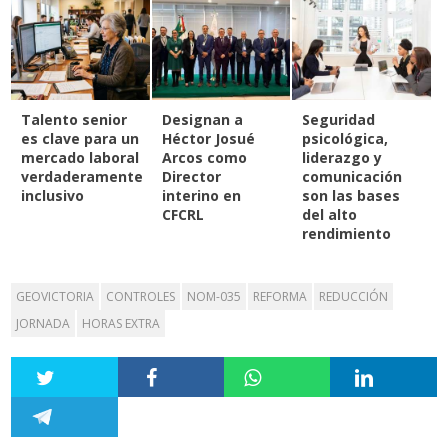
Talento senior
Designan a
Seguridad
es clave para un
Héctor Josué
psicológica,
mercado laboral
Arcos como
liderazgo y
verdaderamente
Director
comunicación
inclusivo
interino en
son las bases
CFCRL
del alto
rendimiento
GEOVICTORIA
CONTROLES
NOM-035
REFORMA
REDUCCIÓN
JORNADA
HORAS EXTRA