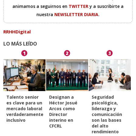
animamos a seguirnos en
TWITTER
y a suscribirte a
nuestra
NEWSLETTER DIARIA
.
RRHHDigital
LO MÁS LEÍDO
1
2
3
Talento senior
Designan a
Seguridad
es clave para un
Héctor Josué
psicológica,
mercado laboral
Arcos como
liderazgo y
verdaderamente
Director
comunicación
inclusivo
interino en
son las bases
CFCRL
del alto
rendimiento