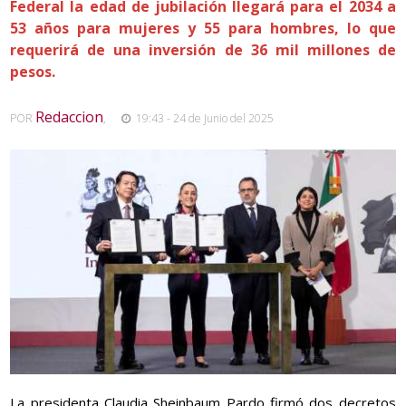
Federal la edad de jubilación llegará para el 2034 a
53 años para mujeres y 55 para hombres, lo que
requerirá de una inversión de 36 mil millones de
pesos.
Redaccion
POR
,
19:43 - 24 de Junio del 2025
La presidenta Claudia Sheinbaum Pardo firmó dos decretos