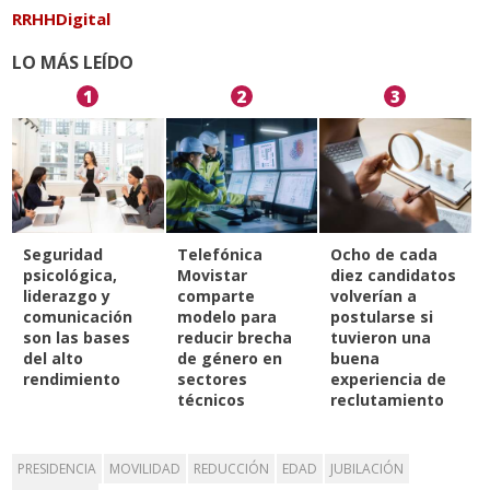
RRHHDigital
LO MÁS LEÍDO
1
2
3
Seguridad
Telefónica
Ocho de cada
psicológica,
Movistar
diez candidatos
liderazgo y
comparte
volverían a
comunicación
modelo para
postularse si
son las bases
reducir brecha
tuvieron una
del alto
de género en
buena
rendimiento
sectores
experiencia de
técnicos
reclutamiento
PRESIDENCIA
MOVILIDAD
REDUCCIÓN
EDAD
JUBILACIÓN