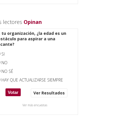
s lectores
Opinan
 tu organización, ¿la edad es un
stáculo para aspirar a una
acante?
SI
NO
NO SÉ
HAY QUE ACTUALIZARSE SIEMPRE
Ver Resultados
Ver más encuestas