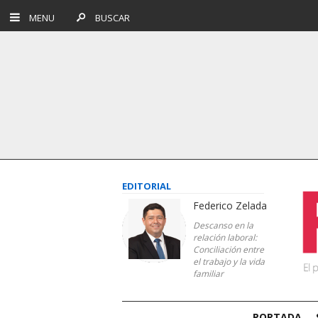
MENU
BUSCAR
EDITORIAL
Federico Zelada
Descanso en la
relación laboral:
Conciliación entre
el trabajo y la vida
familiar
PORTADA