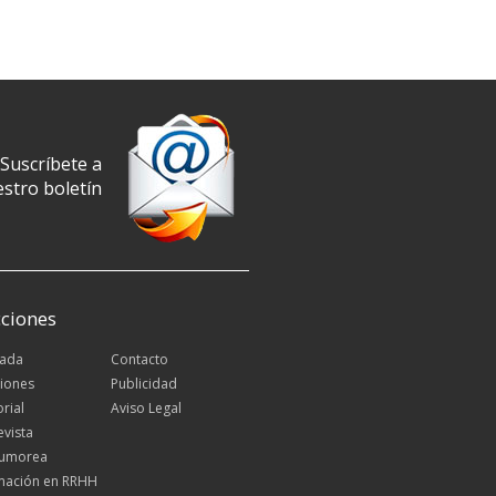
Suscríbete a
stro boletín
ciones
tada
Contacto
iones
Publicidad
orial
Aviso Legal
evista
Rumorea
mación en RRHH