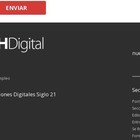
ENVIAR
nue
empleo
Sec
ones Digitales Siglo 21
Por
Secc
Edit
Entr
Se 
For