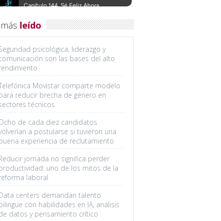
 más
leído
Seguridad psicológica, liderazgo y
comunicación son las bases del alto
rendimiento
Telefónica Movistar comparte modelo
para reducir brecha de género en
sectores técnicos
Ocho de cada diez candidatos
volverían a postularse si tuvieron una
buena experiencia de reclutamiento
Reducir jornada no significa perder
productividad: uno de los mitos de la
reforma laboral
Data centers demandan talento
bilingüe con habilidades en IA, análisis
de datos y pensamiento crítico