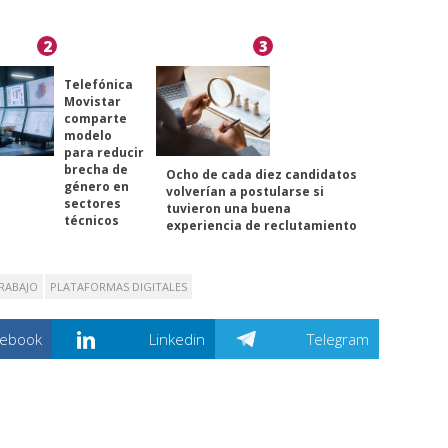
2
3
Telefónica
Movistar
comparte
modelo
para reducir
brecha de
Ocho de cada diez candidatos
género en
volverían a postularse si
sectores
tuvieron una buena
técnicos
experiencia de reclutamiento
RABAJO
PLATAFORMAS DIGITALES
cebook
Linkedin
Telegram