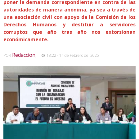
poner la demanda correspondiente en contra de las
autoridades de manera anónima, ya sea a través de
una asociación civil con apoyo de la Comisión de los
Derechos Humanos y destituir a servidores
corruptos que año tras año nos extorsionan
económicamente.
Redaccion
POR
,
13:22 - 14 de Febrero del 2025