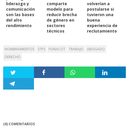
liderazgo y
comparte
volverían a
comunicación
modelo para
postularse si
son las bases
reducir brecha
tuvieron una
del alto
de género en
buena
rendimiento
sectores
experiencia de
técnicos
reclutamiento
NOMBRAMIENTOS
STPS
FONACOT
TRABAJO
ABOGADO
DERECHO
(0) COMENTARIOS