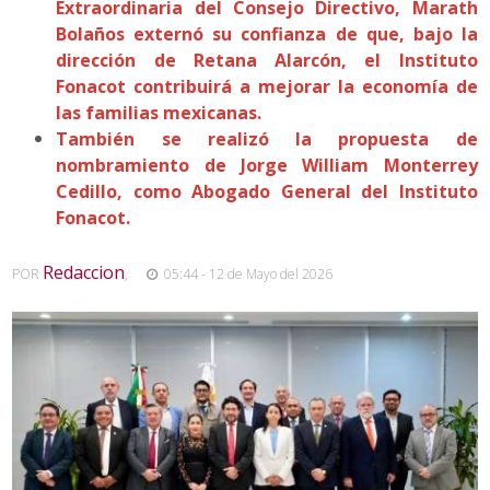
Extraordinaria del Consejo Directivo, Marath
Bolaños externó su confianza de que, bajo la
dirección de Retana Alarcón, el Instituto
Fonacot contribuirá a mejorar la economía de
las familias mexicanas.
También se realizó la propuesta de
nombramiento de Jorge William Monterrey
Cedillo, como Abogado General del Instituto
Fonacot.
Redaccion
POR
,
05:44 - 12 de Mayo del 2026