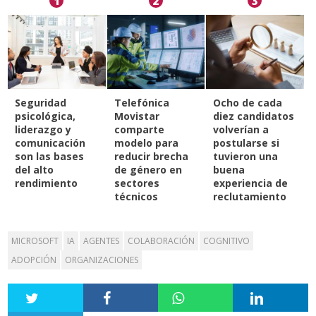
1
2
3
Seguridad
Telefónica
Ocho de cada
psicológica,
Movistar
diez candidatos
liderazgo y
comparte
volverían a
comunicación
modelo para
postularse si
son las bases
reducir brecha
tuvieron una
del alto
de género en
buena
rendimiento
sectores
experiencia de
técnicos
reclutamiento
MICROSOFT
IA
AGENTES
COLABORACIÓN
COGNITIVO
ADOPCIÓN
ORGANIZACIONES