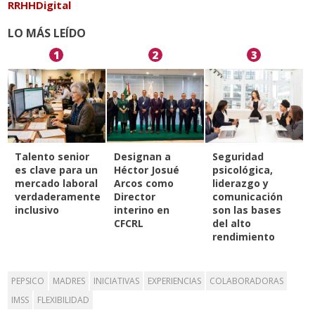
RRHHDigital
LO MÁS LEÍDO
1
2
3
Talento senior
Designan a
Seguridad
es clave para un
Héctor Josué
psicológica,
mercado laboral
Arcos como
liderazgo y
verdaderamente
Director
comunicación
inclusivo
interino en
son las bases
CFCRL
del alto
rendimiento
PEPSICO
MADRES
INICIATIVAS
EXPERIENCIAS
COLABORADORAS
IMSS
FLEXIBILIDAD