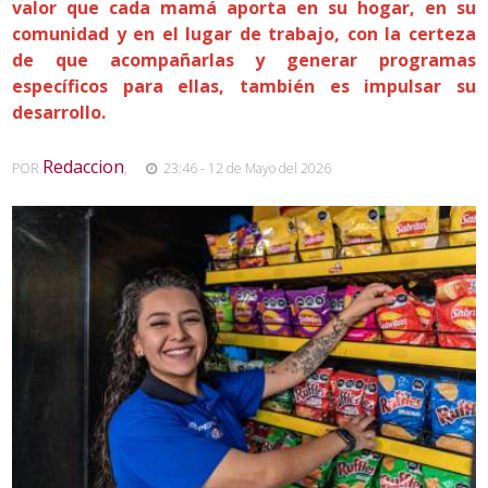
valor que cada mamá aporta en su hogar, en su
comunidad y en el lugar de trabajo, con la certeza
de que acompañarlas y generar programas
específicos para ellas, también es impulsar su
desarrollo.
Redaccion
POR
,
23:46 - 12 de Mayo del 2026