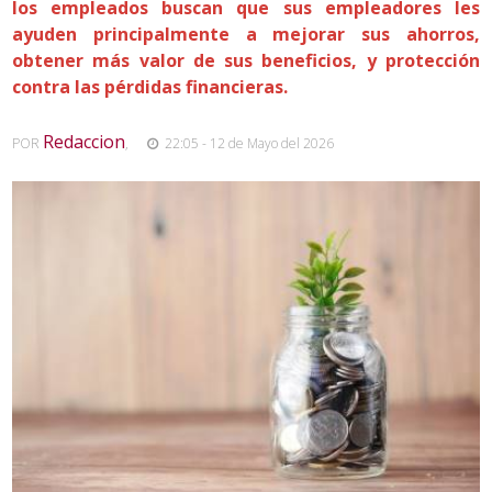
los empleados buscan que sus empleadores les
ayuden principalmente a mejorar sus ahorros,
obtener más valor de sus beneficios, y protección
contra las pérdidas financieras.
Redaccion
POR
,
22:05 - 12 de Mayo del 2026