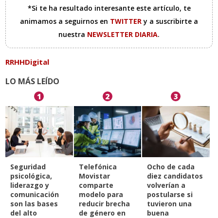
*Si te ha resultado interesante este artículo, te
animamos a seguirnos en
TWITTER
y a suscribirte a
nuestra
NEWSLETTER DIARIA
.
RRHHDigital
LO MÁS LEÍDO
1
2
3
Seguridad
Telefónica
Ocho de cada
psicológica,
Movistar
diez candidatos
liderazgo y
comparte
volverían a
comunicación
modelo para
postularse si
son las bases
reducir brecha
tuvieron una
del alto
de género en
buena