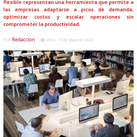
flexible representan una herramienta que permite a
las empresas adaptarse a picos de demanda,
optimizar costos y escalar operaciones sin
comprometer la productividad.
Redaccion
POR
,
08:04 - 13 de Mayo del 2026