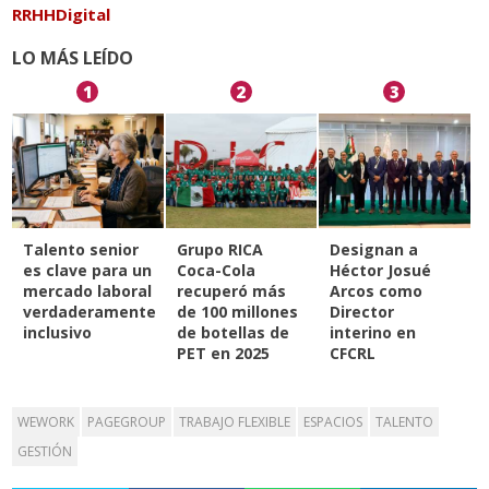
RRHHDigital
LO MÁS LEÍDO
1
2
3
Talento senior
Grupo RICA
Designan a
es clave para un
Coca-Cola
Héctor Josué
mercado laboral
recuperó más
Arcos como
verdaderamente
de 100 millones
Director
inclusivo
de botellas de
interino en
PET en 2025
CFCRL
WEWORK
PAGEGROUP
TRABAJO FLEXIBLE
ESPACIOS
TALENTO
GESTIÓN