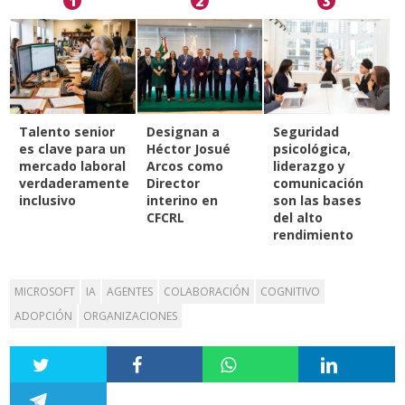
1
2
3
Talento senior
Designan a
Seguridad
es clave para un
Héctor Josué
psicológica,
mercado laboral
Arcos como
liderazgo y
verdaderamente
Director
comunicación
inclusivo
interino en
son las bases
CFCRL
del alto
rendimiento
MICROSOFT
IA
AGENTES
COLABORACIÓN
COGNITIVO
ADOPCIÓN
ORGANIZACIONES