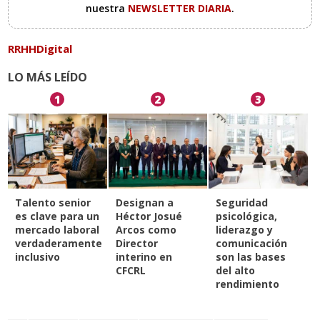
nuestra
NEWSLETTER DIARIA
.
RRHHDigital
LO MÁS LEÍDO
1
2
3
Talento senior
Designan a
Seguridad
es clave para un
Héctor Josué
psicológica,
mercado laboral
Arcos como
liderazgo y
verdaderamente
Director
comunicación
inclusivo
interino en
son las bases
CFCRL
del alto
rendimiento