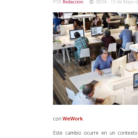
POR
Redaccion
,
08:04 - 13 de Mayo d
con
WeWork
.
Este cambio ocurre en un contexto