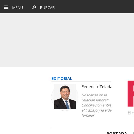
MENU
BUSCAR
EDITORIAL
Federico Zelada
Descanso en la
relación laboral:
Conciliación entre
el trabajo y la vida
familiar
PORTADA