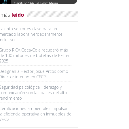
 más
leído
Talento senior es clave para un
mercado laboral verdaderamente
inclusivo
Grupo RICA Coca-Cola recuperó más
de 100 millones de botellas de PET en
2025
Designan a Héctor Josué Arcos como
Director interino en CFCRL
Seguridad psicológica, liderazgo y
comunicación son las bases del alto
rendimiento
Certificaciones ambientales impulsan
la eficiencia operativa en inmuebles de
Vesta