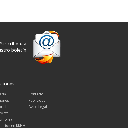
Suscríbete a
stro boletín
ciones
tada
Contacto
iones
Publicidad
orial
Aviso Legal
evista
Rumorea
mación en RRHH