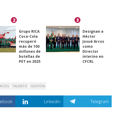
2
3
Grupo RICA
Designan a
Coca-Cola
Héctor
recuperó
Josué Arcos
más de 100
como
millones de
Director
botellas de
interino en
PET en 2025
CFCRL
ACIOS
TALENTO
GESTIÓN
cebook
Linkedin
Telegram