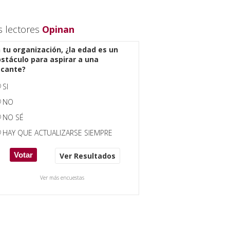
s lectores
Opinan
 tu organización, ¿la edad es un
stáculo para aspirar a una
acante?
SI
NO
NO SÉ
HAY QUE ACTUALIZARSE SIEMPRE
Ver Resultados
Ver más encuestas