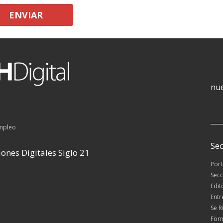
ENVIAR
nue
empleo
Sec
ones Digitales Siglo 21
Por
Secc
Edit
Entr
Se 
For