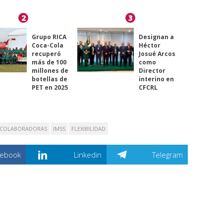
2
3
Grupo RICA
Designan a
Coca-Cola
Héctor
recuperó
Josué Arcos
más de 100
como
millones de
Director
botellas de
interino en
PET en 2025
CFCRL
COLABORADORAS
IMSS
FLEXIBILIDAD
cebook
Linkedin
Telegram