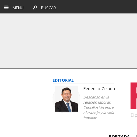
MENU
BUSCAR
EDITORIAL
Federico Zelada
Descanso en la
relación laboral:
Conciliación entre
el trabajo y la vida
familiar
PORTADA