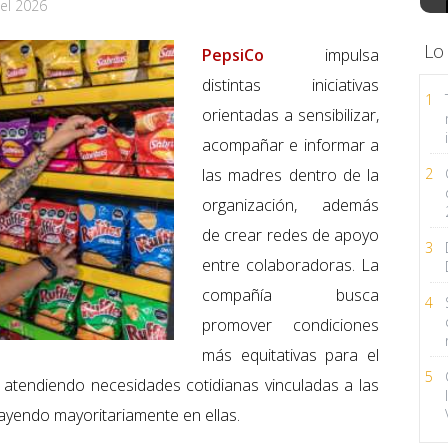
el 2026
Lo
PepsiCo
impulsa
distintas iniciativas
1
orientadas a sensibilizar,
acompañar e informar a
las madres dentro de la
2
organización, además
de crear redes de apoyo
3
entre colaboradoras. La
compañía busca
4
promover condiciones
más equitativas para el
5
, atendiendo necesidades cotidianas vinculadas a las
ayendo mayoritariamente en ellas.