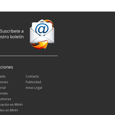
Suscríbete a
stro boletín
ciones
tada
Contacto
iones
Publicidad
orial
Aviso Legal
evista
Rumorea
mación en RRHH
leo en RRHH