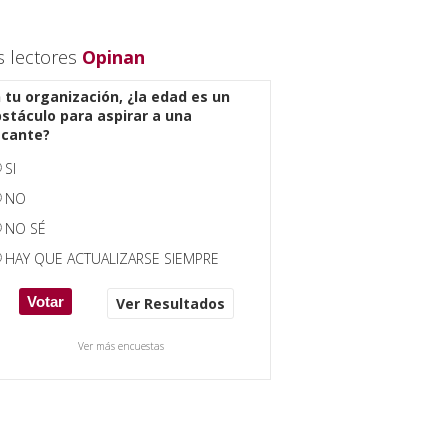
s lectores
Opinan
 tu organización, ¿la edad es un
stáculo para aspirar a una
acante?
SI
NO
NO SÉ
HAY QUE ACTUALIZARSE SIEMPRE
Ver Resultados
Ver más encuestas