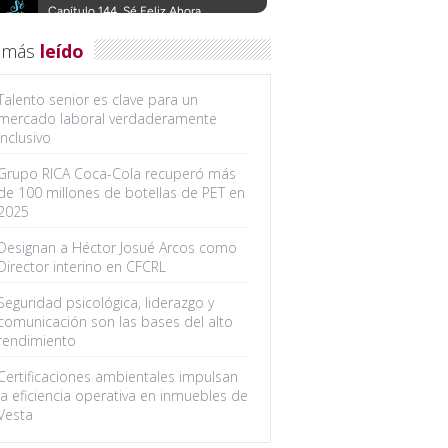
 más
leído
Talento senior es clave para un
mercado laboral verdaderamente
inclusivo
Grupo RICA Coca-Cola recuperó más
de 100 millones de botellas de PET en
2025
Designan a Héctor Josué Arcos como
Director interino en CFCRL
Seguridad psicológica, liderazgo y
comunicación son las bases del alto
rendimiento
Certificaciones ambientales impulsan
la eficiencia operativa en inmuebles de
Vesta