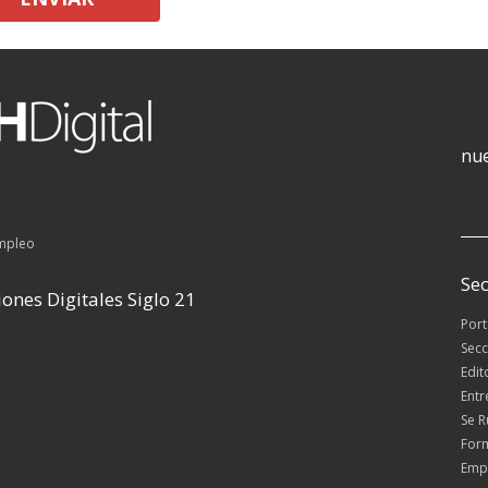
nue
empleo
Sec
ones Digitales Siglo 21
Por
Secc
Edit
Entr
Se 
For
Emp