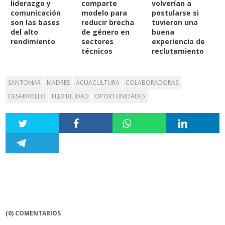
liderazgo y
comparte
volverían a
comunicación
modelo para
postularse si
son las bases
reducir brecha
tuvieron una
del alto
de género en
buena
rendimiento
sectores
experiencia de
técnicos
reclutamiento
SANTOMAR
MADRES
ACUACULTURA
COLABORADORAS
DESARROLLO
FLEXIBILIDAD
OPORTUNIDADES
(0) COMENTARIOS