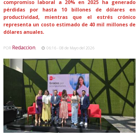
compromiso laboral a 20% en 2025 ha generado
pérdidas por hasta 10 billones de dólares en
productividad, mientras que el estrés crónico
representa un costo estimado de 40 mil millones de
dólares anuales.
Redaccion
POR
,
06:16 - 08 de Mayo del 2026