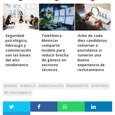
Seguridad
Telefónica
Ocho de cada
psicológica,
Movistar
diez candidatos
liderazgo y
comparte
volverían a
comunicación
modelo para
postularse si
son las bases
reducir brecha
tuvieron una
del alto
de género en
buena
rendimiento
sectores
experiencia de
técnicos
reclutamiento
EDENRED
BURNOUT
DESMOTIVACIÓN
RENDIMIENTOS
ESTRATEGIA
RECONOCIMIENTO