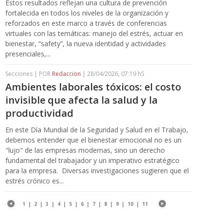
Estos resultados reflejan una cultura de prevención
fortalecida en todos los niveles de la organización y
reforzados en este marco a través de conferencias
virtuales con las temáticas: manejo del estrés, actuar en
bienestar, “safety”, la nueva identidad y actividades
presenciales,...
Secciones | POR
Redaccion
| 28/04/2026, 07:19 hS
Ambientes laborales tóxicos: el costo
invisible que afecta la salud y la
productividad
En este Día Mundial de la Seguridad y Salud en el Trabajo,
debemos entender que el bienestar emocional no es un
"lujo" de las empresas modernas, sino un derecho
fundamental del trabajador y un imperativo estratégico
para la empresa. Diversas investigaciones sugieren que el
estrés crónico es...
1
|
2
|
3
|
4
|
5
|
6
|
7
|
8
|
9
|
10
|
11