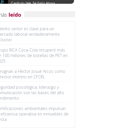
más
leído
lento senior es clave para un
ercado laboral verdaderamente
clusivo
rupo RICA Coca-Cola recuperó más
e 100 millones de botellas de PET en
025
esignan a Héctor Josué Arcos como
rector interino en CFCRL
guridad psicológica, liderazgo y
omunicación son las bases del alto
endimiento
ertificaciones ambientales impulsan
 eficiencia operativa en inmuebles de
esta