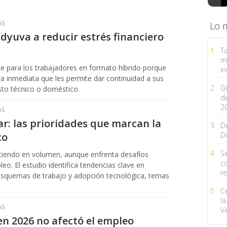
hS
Lo 
yuva a reducir estrés financiero
1
Ta
m
e para los trabajadores en formato híbrido porque
in
a inmediata que les permite dar continuidad a sus
2
G
sto técnico o doméstico.
d
2
hS
tar: las prioridades que marcan la
3
D
co
Di
4
Se
ciendo en volumen, aunque enfrenta desafíos
c
eo. El estudio identifica tendencias clave en
r
, esquemas de trabajo y adopción tecnológica, temas
5
C
la
hS
V
n 2026 no afectó el empleo