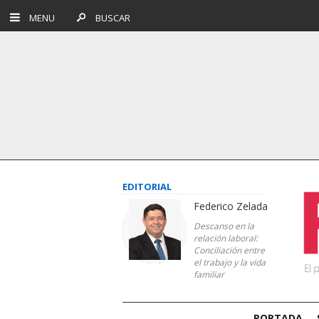
MENU
BUSCAR
EDITORIAL
Federico Zelada
Descanso en la
relación laboral:
Conciliación entre
el trabajo y la vida
familiar
PORTADA