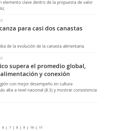
n elemento clave dentro de la propuesta de valor
iz.
hS
canza para casi dos canastas
ba de la evolución de la canasta alimentaria.
hS
co supera el promedio global,
oalimentación y conexión
región con mejor desempeño en cultura
más alta a nivel nacional (8.3) y mostrar consistencia
|
6
|
7
|
8
|
9
|
10
|
11