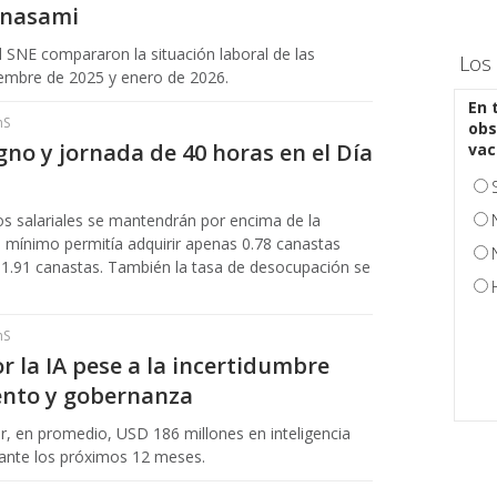
onasami
el SNE compararon la situación laboral de las
Los 
iembre de 2025 y enero de 2026.
En 
hS
obs
gno y jornada de 40 horas en el Día
vac
s salariales se mantendrán por encima de la
io mínimo permitía adquirir apenas 0.78 canastas
 1.91 canastas. También la tasa de desocupación se
hS
 la IA pese a la incertidumbre
lento y gobernanza
ir, en promedio, USD 186 millones en inteligencia
urante los próximos 12 meses.