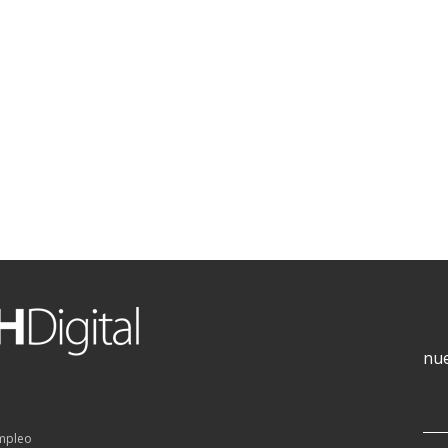
nue
empleo