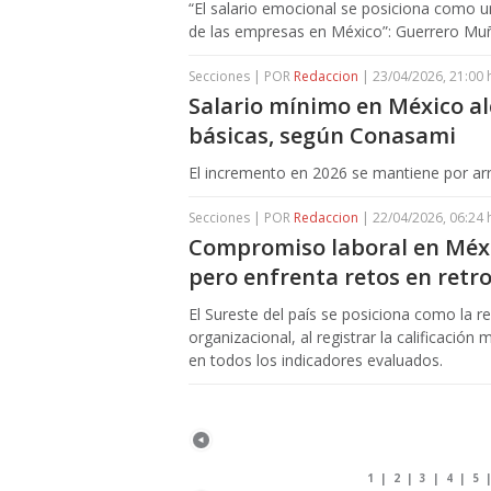
“El salario emocional se posiciona como u
de las empresas en México”: Guerrero Muñ
Secciones | POR
Redaccion
| 23/04/2026, 21:00 
Salario mínimo en México al
básicas, según Conasami
El incremento en 2026 se mantiene por arri
Secciones | POR
Redaccion
| 22/04/2026, 06:24 
Compromiso laboral en Méxi
pero enfrenta retos en retr
El Sureste del país se posiciona como la 
organizacional, al registrar la calificación 
en todos los indicadores evaluados.
1
|
2
|
3
|
4
|
5