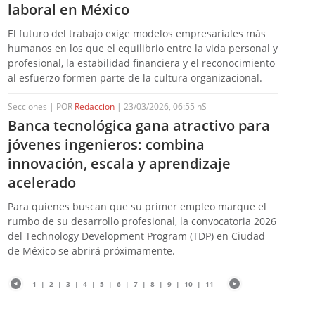
laboral en México
El futuro del trabajo exige modelos empresariales más
humanos en los que el equilibrio entre la vida personal y
profesional, la estabilidad financiera y el reconocimiento
al esfuerzo formen parte de la cultura organizacional.
Secciones | POR
Redaccion
| 23/03/2026, 06:55 hS
Banca tecnológica gana atractivo para
jóvenes ingenieros: combina
innovación, escala y aprendizaje
acelerado
Para quienes buscan que su primer empleo marque el
rumbo de su desarrollo profesional, la convocatoria 2026
del Technology Development Program (TDP) en Ciudad
de México se abrirá próximamente.
1
|
2
|
3
|
4
|
5
|
6
|
7
|
8
|
9
|
10
|
11