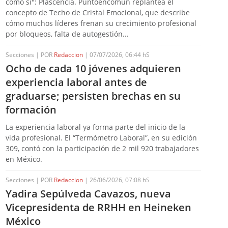
cómo sí": Plascencia. Puntoencomun replantea el
concepto de Techo de Cristal Emocional, que describe
cómo muchos líderes frenan su crecimiento profesional
por bloqueos, falta de autogestión...
Secciones | POR
Redaccion
| 07/07/2026, 06:44 hS
Ocho de cada 10 jóvenes adquieren
experiencia laboral antes de
graduarse; persisten brechas en su
formación
La experiencia laboral ya forma parte del inicio de la
vida profesional. El “Termómetro Laboral”, en su edición
309, contó con la participación de 2 mil 920 trabajadores
en México.
Secciones | POR
Redaccion
| 26/06/2026, 07:08 hS
Yadira Sepúlveda Cavazos, nueva
Vicepresidenta de RRHH en Heineken
México