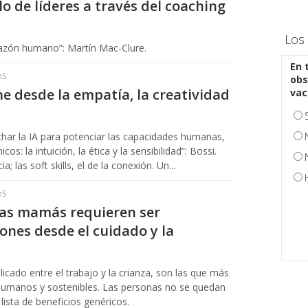
o de líderes a través del coaching
Los 
azón humano”: Martín Mac-Clure.
En 
hS
obs
ine desde la empatía, la creatividad
vac
echar la IA para potenciar las capacidades humanas,
os: la intuición, la ética y la sensibilidad”: Bossi.
a; las soft skills, el de la conexión. Un...
hS
 las mamás requieren ser
iones desde el cuidado y la
licado entre el trabajo y la crianza, son las que más
 humanos y sostenibles. Las personas no se quedan
lista de beneficios genéricos.