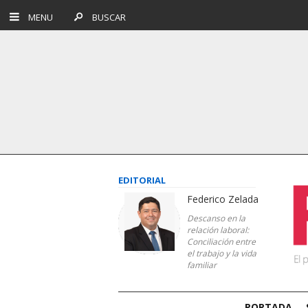
MENU
BUSCAR
EDITORIAL
Federico Zelada
Descanso en la
relación laboral:
Conciliación entre
el trabajo y la vida
familiar
PORTADA