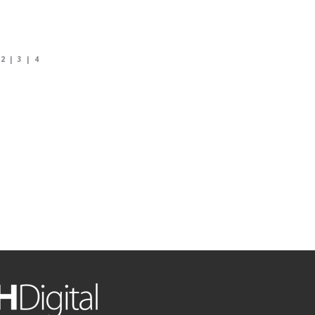
|
2
|
3
|
4