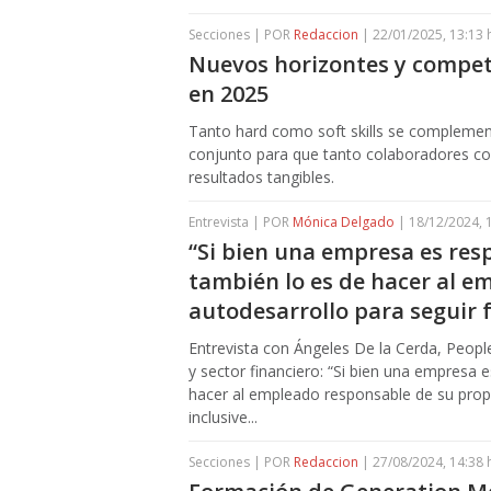
Secciones | POR
Redaccion
| 22/01/2025, 13:13 
Nuevos horizontes y compet
en 2025
Tanto hard como soft skills se complement
conjunto para que tanto colaboradores c
resultados tangibles.
Entrevista | POR
Mónica Delgado
| 18/12/2024, 
“Si bien una empresa es resp
también lo es de hacer al e
autodesarrollo para seguir f
Entrevista con Ángeles De la Cerda, Peopl
y sector financiero: “Si bien una empresa e
hacer al empleado responsable de su propi
inclusive...
Secciones | POR
Redaccion
| 27/08/2024, 14:38 