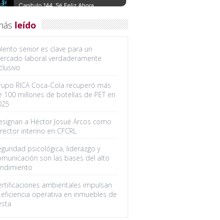
más
leído
lento senior es clave para un
ercado laboral verdaderamente
clusivo
rupo RICA Coca-Cola recuperó más
e 100 millones de botellas de PET en
025
esignan a Héctor Josué Arcos como
rector interino en CFCRL
guridad psicológica, liderazgo y
omunicación son las bases del alto
endimiento
ertificaciones ambientales impulsan
 eficiencia operativa en inmuebles de
esta