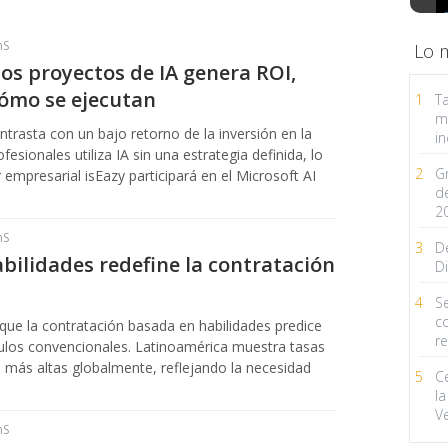
hS
Lo 
los proyectos de IA genera ROI,
ómo se ejecutan
1
Ta
m
ntrasta con un bajo retorno de la inversión en la
in
esionales utiliza IA sin una estrategia definida, lo
2
G
 empresarial isEazy participará en el Microsoft AI
d
2
hS
3
D
ilidades redefine la contratación
Di
4
Se
c
ue la contratación basada en habilidades predice
r
culos convencionales. Latinoamérica muestra tasas
as más altas globalmente, reflejando la necesidad
5
C
la
V
hS