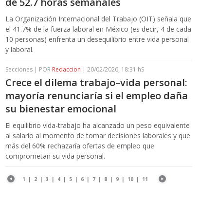
de 52.7 horas semanales
La Organización Internacional del Trabajo (OIT) señala que
el 41.7% de la fuerza laboral en México (es decir, 4 de cada
10 personas) enfrenta un desequilibrio entre vida personal
y laboral.
Secciones | POR
Redaccion
| 20/02/2026, 18:31 hS
Crece el dilema trabajo–vida personal:
mayoría renunciaría si el empleo daña
su bienestar emocional
El equilibrio vida-trabajo ha alcanzado un peso equivalente
al salario al momento de tomar decisiones laborales y que
más del 60% rechazaría ofertas de empleo que
comprometan su vida personal.
1
|
2
|
3
|
4
|
5
|
6
|
7
|
8
|
9
|
10
|
11