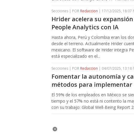
Secciones | POR
Redaccion
| 17/12/2025, 18:07 
Hrider acelera su expansión
People Analytics con IA
Hasta ahora, Perú y Colombia eran los do
desde el terreno. Actualmente Hrider cuent
mexicano. El software de Hrider integra Peo
está especializado en el...
Secciones | POR
Redaccion
| 04/07/2025, 13:18 
Fomentar la autonomía y capi
métodos para implementar r
El 59% de los empleados en México se sien
tiempo y el 57% no está ni contento la m
con su trabajo: Global Well-Being Report 