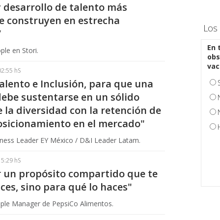
y desarrollo de talento más
se construyen en estrecha
Los 
”
En 
le en Stori.
obs
vac
02:55 hS
alento e Inclusión, para que una
debe sustentarse en un sólido
e la diversidad con la retención de
posicionamiento en el mercado"
siness Leader EY México / D&I Leader Latam.
15:29 hS
r un propósito compartido que te
ces, sino para qué lo haces"
ople Manager de PepsiCo Alimentos.