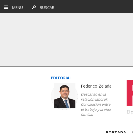
MENU
BUSCAR
EDITORIAL
Federico Zelada
Descanso en la
relación laboral:
Conciliación entre
el trabajo y la vida
familiar
PORTADA