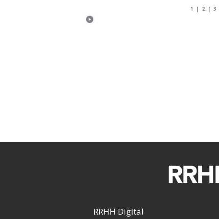
1
|
2
|
3
RRHH Digital