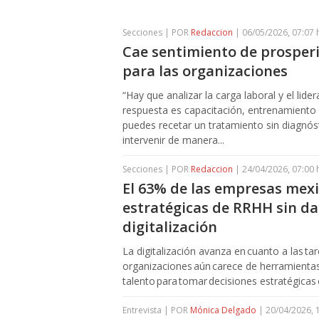
Secciones | POR
Redaccion
| 06/05/2026, 07:07 
Cae sentimiento de prosper
para las organizaciones
“Hay que analizar la carga laboral y el lid
respuesta es capacitación, entrenamient
puedes recetar un tratamiento sin diagnós
intervenir de manera...
Secciones | POR
Redaccion
| 24/04/2026, 07:00 
El 63% de las empresas mex
estratégicas de RRHH sin dat
digitalización
La digitalización avanza en cuanto a las ta
organizaciones aún carece de herramientas 
talento para tomar decisiones estratégicas e
Entrevista | POR
Mónica Delgado
| 20/04/2026, 