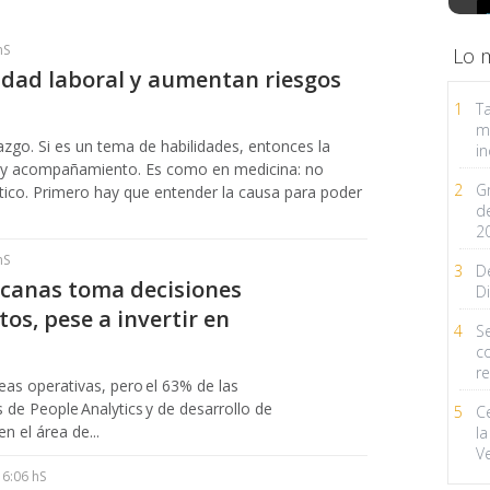
hS
Lo 
idad laboral y aumentan riesgos
1
Ta
m
erazgo. Si es un tema de habilidades, entonces la
in
o y acompañamiento. Es como en medicina: no
2
G
tico. Primero hay que entender la causa para poder
d
2
hS
3
D
icanas toma decisiones
Di
os, pese a invertir en
4
Se
c
r
reas operativas, pero el 63% de las
de People Analytics y de desarrollo de
5
C
n el área de...
la
V
16:06 hS