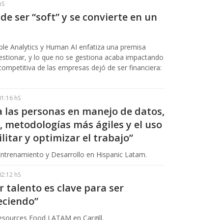
hS
de ser “soft” y se convierte en un
ople Analytics y Human AI enfatiza una premisa
estionar, y lo que no se gestiona acaba impactando
competitiva de las empresas dejó de ser financiera:
01:16 hS
a las personas en manejo de datos,
 metodologías más ágiles y el uso
ilitar y optimizar el trabajo”
 Entrenamiento y Desarrollo en Hispanic Latam.
02:12 hS
r talento es clave para ser
eciendo”
esources Food LATAM en Cargill.