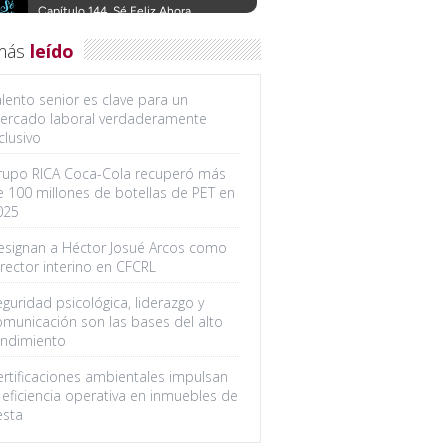
más
leído
lento senior es clave para un
ercado laboral verdaderamente
clusivo
rupo RICA Coca-Cola recuperó más
e 100 millones de botellas de PET en
025
esignan a Héctor Josué Arcos como
rector interino en CFCRL
guridad psicológica, liderazgo y
omunicación son las bases del alto
endimiento
ertificaciones ambientales impulsan
 eficiencia operativa en inmuebles de
esta