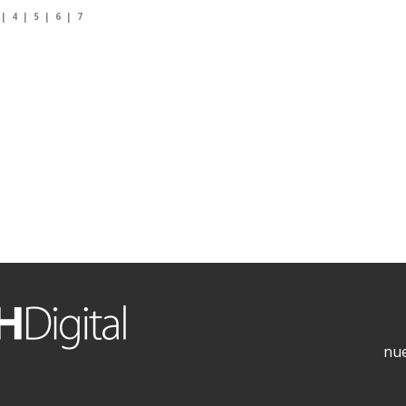
|
4
|
5
|
6
|
7
nue