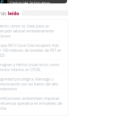
más
leído
lento senior es clave para un
ercado laboral verdaderamente
clusivo
rupo RICA Coca-Cola recuperó más
e 100 millones de botellas de PET en
025
esignan a Héctor Josué Arcos como
rector interino en CFCRL
guridad psicológica, liderazgo y
omunicación son las bases del alto
endimiento
ertificaciones ambientales impulsan
 eficiencia operativa en inmuebles de
esta