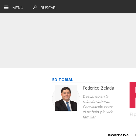
MENU
BUSCAR
EDITORIAL
Federico Zelada
Descanso en la
relación laboral:
Conciliación entre
el trabajo y la vida
familiar
PORTADA