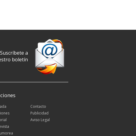
Suscríbete a
stro boletín
ciones
tada
Contacto
iones
Publicidad
orial
Aviso Legal
evista
Rumorea