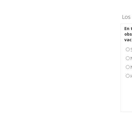
Los 
En 
obs
vac