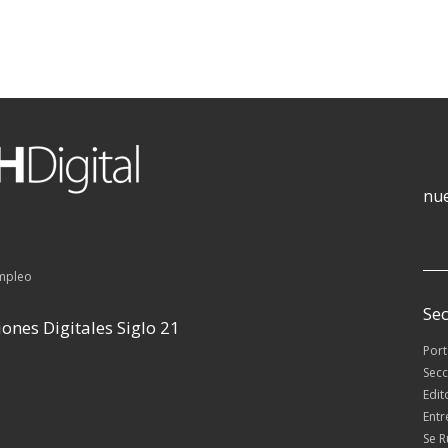
nue
empleo
Sec
ones Digitales Siglo 21
Por
Secc
Edit
Entr
Se 