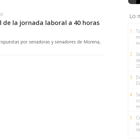
hS
Lo 
de la jornada laboral a 40 horas
1
Ta
m
ropuestas por senadoras y senadores de Morena,
in
2
G
d
2
3
D
Di
4
Se
c
r
5
C
la
V