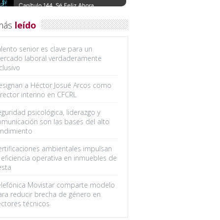
más
leído
lento senior es clave para un
ercado laboral verdaderamente
clusivo
esignan a Héctor Josué Arcos como
rector interino en CFCRL
guridad psicológica, liderazgo y
omunicación son las bases del alto
endimiento
ertificaciones ambientales impulsan
 eficiencia operativa en inmuebles de
esta
elefónica Movistar comparte modelo
ara reducir brecha de género en
ectores técnicos