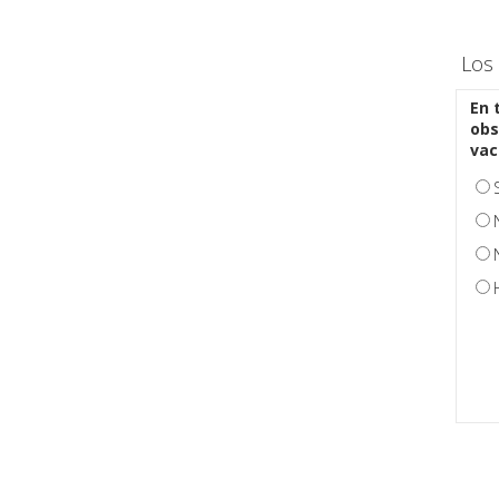
Los 
En 
obs
vac