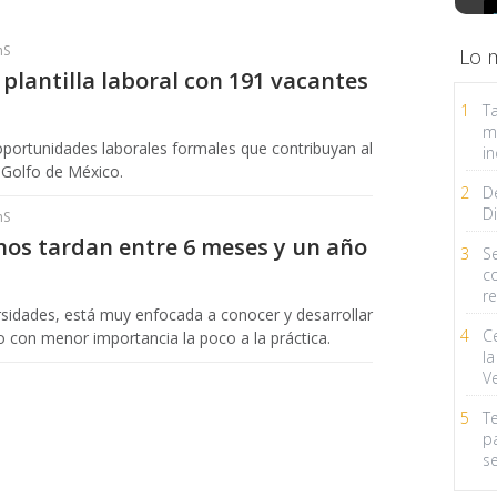
hS
Lo 
plantilla laboral con 191 vacantes
1
Ta
m
portunidades laborales formales que contribuyan al
in
 Golfo de México.
2
D
Di
hS
nos tardan entre 6 meses y un año
3
Se
c
r
ersidades, está muy enfocada a conocer y desarrollar
4
C
do con menor importancia la poco a la práctica.
la
V
5
T
p
s