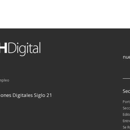
nue
empleo
Sec
ones Digitales Siglo 21
Por
Secc
Edit
Entr
Se 