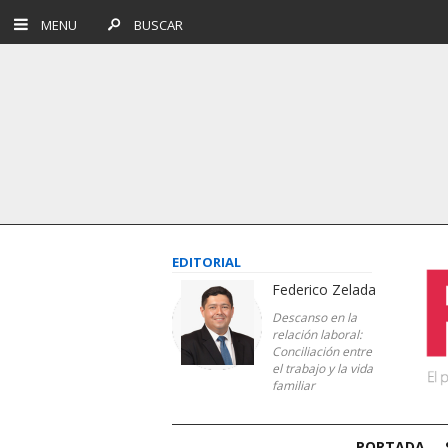
MENU
BUSCAR
EDITORIAL
Federico Zelada
Descanso en la
relación laboral:
Conciliación entre
el trabajo y la vida
familiar
PORTADA