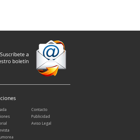
Suscríbete a
stro boletín
ciones
tada
Contacto
iones
Publicidad
orial
Aviso Legal
evista
Rumorea